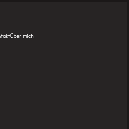
takt
Über mich